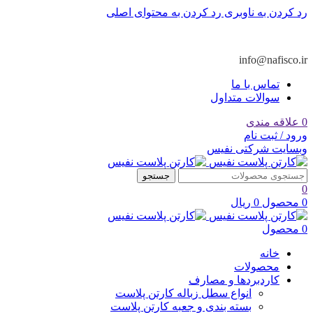
رد کردن به ناوبری
رد کردن به محتوای اصلی
info@nafisco.ir
تماس با ما
سوالات متداول
0
علاقه مندی
ورود / ثبت نام
وبسایت شرکتی نفیس
جستجو
0
0
محصول
0
ریال
0
محصول
خانه
محصولات
کاردبردها و مصارف
انواع سطل زباله کارتن پلاست
بسته بندی و جعبه کارتن پلاست