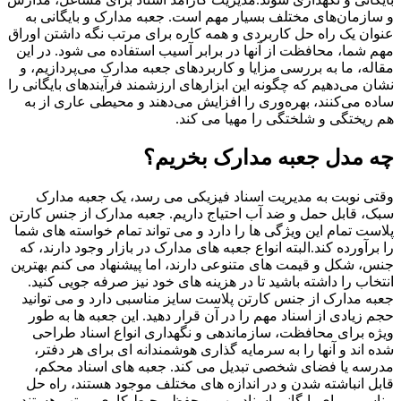
و سازمان‌های مختلف بسیار مهم است. جعبه مدارک و بایگانی به
عنوان یک راه حل کاربردی و همه کاره برای مرتب نگه داشتن اوراق
مهم شما، محافظت از آنها در برابر آسیب استفاده می شود. در این
مقاله، ما به بررسی مزایا و کاربردهای جعبه مدارک می‌پردازیم، و
نشان می‌دهیم که چگونه این ابزارهای ارزشمند فرآیندهای بایگانی را
ساده می‌کنند، بهره‌وری را افزایش می‌دهند و محیطی عاری از به
هم ریختگی و شلختگی را مهیا می کند.
چه مدل جعبه مدارک بخریم؟
وقتی نوبت به مدیریت اسناد فیزیکی می رسد، یک جعبه مدارک
سبک، قابل حمل و ضد آب احتیاج داریم. جعبه مدارک از جنس کارتن
پلاست تمام این ویژگی ها را دارد و می تواند تمام خواسته های شما
را برآورده کند.البته انواع جعبه های مدارک در بازار وجود دارند، که
جنس، شکل و قیمت های متنوعی دارند، اما پیشنهاد می کنم بهترین
انتخاب را داشته باشید تا در هزینه های خود نیز صرفه جویی کنید.
جعبه مدارک از جنس کارتن پلاست سایز مناسبی دارد و می توانید
حجم زیادی از اسناد مهم را در آن قرار دهید. این جعبه ها به طور
ویژه برای محافظت، سازماندهی و نگهداری انواع اسناد طراحی
شده اند و آنها را به سرمایه گذاری هوشمندانه ای برای هر دفتر،
مدرسه یا فضای شخصی تبدیل می کند. جعبه های اسناد محکم،
قابل انباشته شدن و در اندازه های مختلف موجود هستند، راه حل
مناسبی برای بایگانی اسناد مهم و حفظ محیط کاری مرتب هستند.