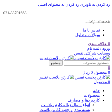
رد کردن به ناوبری
رد کردن به محتوای اصلی
021-88701668
info@nafisco.ir
تماس با ما
سوالات متداول
0
علاقه مندی
ورود / ثبت نام
وبسایت شرکتی نفیس
جستجو
0
0
محصول
0
ریال
0
محصول
خانه
محصولات
کاردبردها و مصارف
انواع سطل زباله کارتن پلاست
بسته بندی و جعبه کارتن پلاست