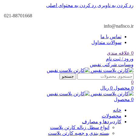
رد کردن به ناوبری
رد کردن به محتوای اصلی
021-88701668
info@nafisco.ir
تماس با ما
سوالات متداول
0
علاقه مندی
ورود / ثبت نام
وبسایت شرکتی نفیس
جستجو
0
0
محصول
0
ریال
0
محصول
خانه
محصولات
کاردبردها و مصارف
انواع سطل زباله کارتن پلاست
بسته بندی و جعبه کارتن پلاست