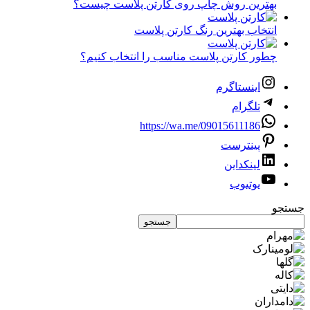
بهترین روش چاپ روی کارتن پلاست چیست؟
انتخاب بهترین رنگ کارتن پلاست
چطور کارتن پلاست مناسب را انتخاب کنیم؟
اینستاگرم
تلگرام
https://wa.me/09015611186
پینترست
لینکداین
یوتیوب
جستجو
جستجو