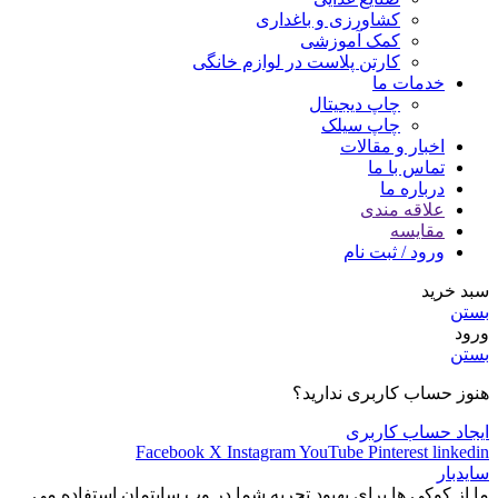
کشاورزی و باغداری
کمک آموزشی
کارتن پلاست در لوازم خانگی
خدمات ما
چاپ دیجیتال
چاپ سیلک
اخبار و مقالات
تماس با ما
درباره ما
علاقه مندی
مقایسه
ورود / ثبت نام
سبد خرید
بستن
ورود
بستن
هنوز حساب کاربری ندارید؟
ایجاد حساب کاربری
Facebook
X
Instagram
YouTube
Pinterest
linkedin
سایدبار
ما از کوکی ها برای بهبود تجربه شما در وب سایتمان استفاده می